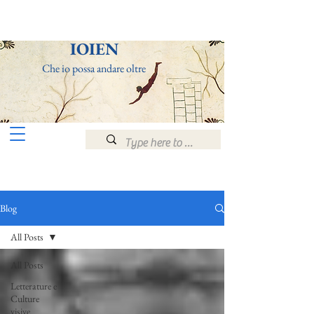
ΙOIEN
Che io po
ssa andare
olt
re
Blog
All Posts
All Posts
Letterature e
Culture
visive