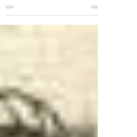
instancabile della realtà. Cesare Zavattini
nasce a Suzzara,...