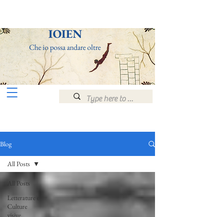
ΙOIEN
Che io po
ssa andare
olt
re
Blog
All Posts
All Posts
Letterature e
Culture
visive