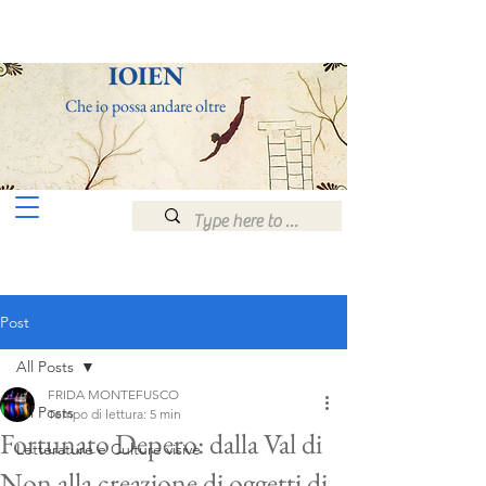
ΙOIEN
Che io po
ssa andare
olt
re
Post
All Posts
FRIDA MONTEFUSCO
All Posts
Tempo di lettura: 5 min
Fortunato Depero: dalla Val di
Letterature e Culture visive
Non alla creazione di oggetti di