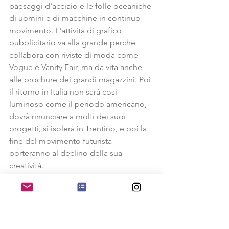
paesaggi d'acciaio e le folle oceaniche 
di uomini e di macchine in continuo 
movimento. L'attività di grafico 
pubblicitario va alla grande perchè 
collabora con riviste di moda come 
Vogue e Vanity Fair, ma da vita anche 
alle brochure dei grandi magazzini. Poi 
il ritorno in Italia non sarà così 
luminoso come il periodo americano, 
dovrà rinunciare a molti dei suoi 
progetti, si isolerà in Trentino, e poi la 
fine del movimento futurista 
porteranno al declino della sua 
creatività. 
Unica eccezione il suo
 Museo a 
Rovereto
, dove concentrerà tutte le sue 
energie.
Fortunato muore il 29 novembre 1960 a 