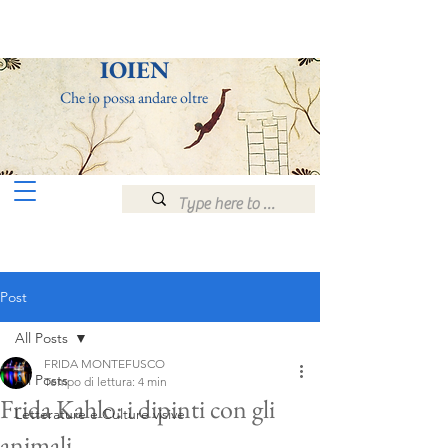
ΙOIEN
Che io po
ssa andare
olt
re
Post
All Posts
FRIDA MONTEFUSCO
All Posts
Tempo di lettura: 4 min
Frida Kahlo: i dipinti con gli
Letterature e Culture visive
animali