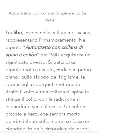
Autoritratto con collana di spine e colibri, 
1940
I colibri
, invece nella cultura messicana, 
rappresentano l'innamoramento. Nel 
dipinto "
Autoritratto con collana di 
spine e colibrì
" del 1940, acquisisce un 
significato diverso. Si tratta di un 
dipinto molto piccolo, Frida è in primo 
piano,  sullo sfondo del fogliame, le 
sopracciglia sporgenti mettono in 
risalto il volto e una collana di spine le 
stringe il collo, con le radici che si 
espandono verso il basso. Un colibrì 
piccolo e nero, che sembra morto, 
pende dal suo collo, come se fosse un 
ciondolo. Frida è circondata da insetti 
e animali come in una giungla: una 