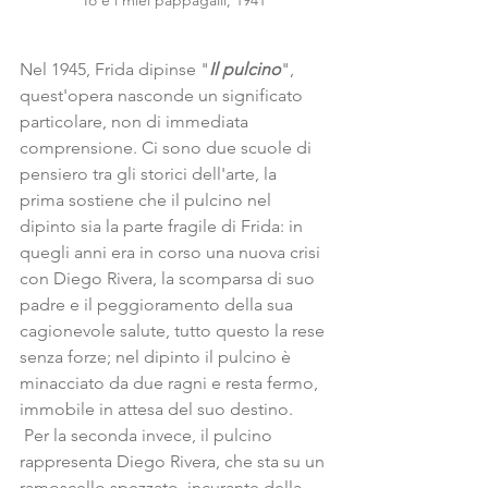
Io e i miei pappagalli, 1941
Nel 1945, Frida dipinse "
Il pulcino
", 
quest'opera nasconde un significato 
particolare, non di immediata 
comprensione. Ci sono due scuole di 
pensiero tra gli storici dell'arte, la 
prima sostiene che il pulcino nel 
dipinto sia la parte fragile di Frida: in 
quegli anni era in corso una nuova crisi 
con Diego Rivera, la scomparsa di suo 
padre e il peggioramento della sua 
cagionevole salute, tutto questo la rese 
senza forze; nel dipinto il pulcino è 
minacciato da due ragni e resta fermo, 
immobile in attesa del suo destino.
 Per la seconda invece, il pulcino 
rappresenta Diego Rivera, che sta su un 
ramoscello spezzato, incurante della 