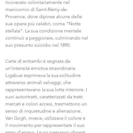
ricoverato volontariamente nel 
manicomio di Saint-Rémy-de-
Provence, dove dipinse alcune delle 
sue opere più celebri, come "Notte 
stellata". La sua condizione mentale 
continuò a peggiorare, culminando nel 
suo presunto suicidio nel 1890.
L’arte di entrambi è segnata da 
un’intensità emotiva straordinaria. 
Ligabue esprimeva la sua solitudine 
attraverso animali selvaggi, che 
rappresentavano la sua lotta interiore. I 
suoi autoritratti, caratterizzati da tratti 
marcati e colori accesi, trasmettono un 
senso di inquietudine e alienazione.
Van Gogh, invece, utilizzava il colore e 
il movimento per rappresentare il suo 
stato d’animo. I suoi paesaggi vibranti 