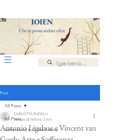
ΙOIEN
Che io po
ssa andare
olt
re
Post
All Posts
CARLOTTA RUDELLI
All Posts
Tempo di lettura: 2 min
Antonio Ligabue e Vincent van
Letterature e Culture visive
Gogh: Arte e Sofferenza.